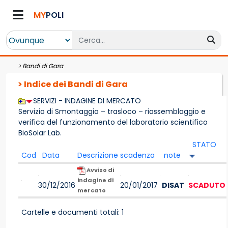
MY
POLI
>
Bandi di Gara
> Indice dei Bandi di Gara
SERVIZI - INDAGINE DI MERCATO
Servizio di Smontaggio – trasloco – riassemblaggio e
verifica del funzionamento del laboratorio scientifico
BioSolar Lab.
STATO
Cod
Data
Descrizione
scadenza
note
Avviso di
indagine di
30/12/2016
20/01/2017
DISAT
SCADUTO
mercato
Cartelle e documenti totali: 1