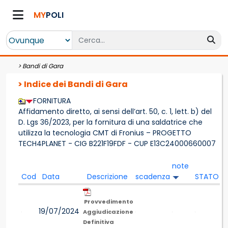
MY
POLI
>
Bandi di Gara
> Indice dei Bandi di Gara
FORNITURA
Affidamento diretto, ai sensi dell’art. 50, c. 1, lett. b) del
D. Lgs 36/2023, per la fornitura di una saldatrice che
utilizza la tecnologia CMT di Fronius – PROGETTO
TECH4PLANET - CIG B221F19FDF - CUP E13C24000660007
note
Cod
Data
Descrizione
scadenza
STATO
Provvedimento
19/07/2024
Aggiudicazione
Definitiva