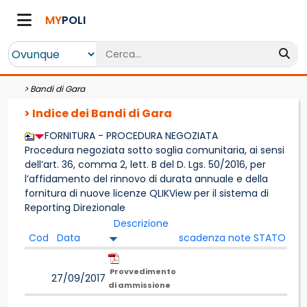
MY
POLI
>
Bandi di Gara
> Indice dei Bandi di Gara
FORNITURA - PROCEDURA NEGOZIATA
Procedura negoziata sotto soglia comunitaria, ai sensi
dell’art. 36, comma 2, lett. B del D. Lgs. 50/2016, per
l’affidamento del rinnovo di durata annuale e della
fornitura di nuove licenze QLIKView per il sistema di
Reporting Direzionale
Descrizione
Cod
Data
scadenza
note
STATO
Provvedimento
27/09/2017
di ammissione