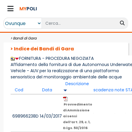
MY
POLI
>
Bandi di Gara
> Indice dei Bandi di Gara
FORNITURA - PROCEDURA NEGOZIATA
Affidamento della fornitura di due Autonomous Underwate
Vehicle - AUV per la realizzazione di una piattaforma
sensoristica del monitoraggio ambientale delle acque
Descrizione
Cod
Data
scadenza
note
ST
Provvedimento
di Ammissione
698966238D
14/03/2017
ai sensi
dell’art. 29, c. 1,
D.lgs. 50/2016