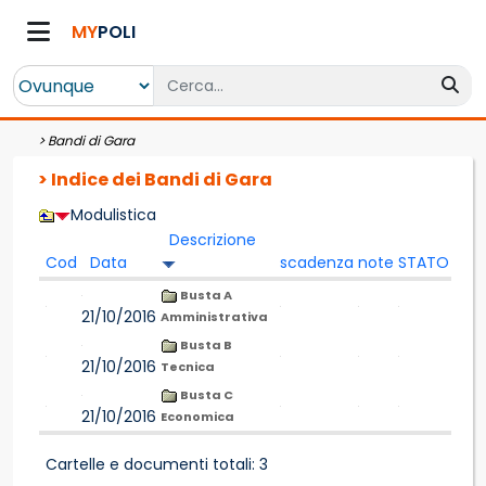
MY
POLI
>
Bandi di Gara
> Indice dei Bandi di Gara
Modulistica
Descrizione
Cod
Data
scadenza
note
STATO
Busta A
21/10/2016
Amministrativa
Busta B
21/10/2016
Tecnica
Busta C
21/10/2016
Economica
Cartelle e documenti totali: 3