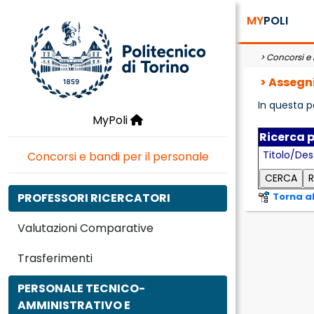
MY
POLI
>
Concorsi e 
> Assegni
In questa p
MyPoli
Ricerca p
Titolo/Des
Concorsi e bandi per il personale
PROFESSORI RICERCATORI
Torna a
Valutazioni Comparative
Trasferimenti
PERSONALE TECNICO-
AMMINISTRATIVO E