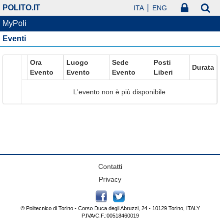
POLITO.IT
ITA
ENG
MyPoli
Eventi
Ora
Luogo
Sede
Posti
Durata
Evento
Evento
Evento
Liberi
L'evento non è più disponibile
Contatti
Privacy
© Politecnico di Torino - Corso Duca degli Abruzzi, 24 - 10129 Torino, ITALY
P.IVA/C.F.:00518460019